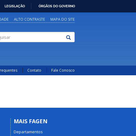
LEGISLAÇÃO
ÓRGÃOS DO GOVERNO
IDADE
ALTO CONTRASTE
MAPA DO SITE
sar
Frequentes
Contato
Fale Conosco
MAIS FAGEN
Departamentos