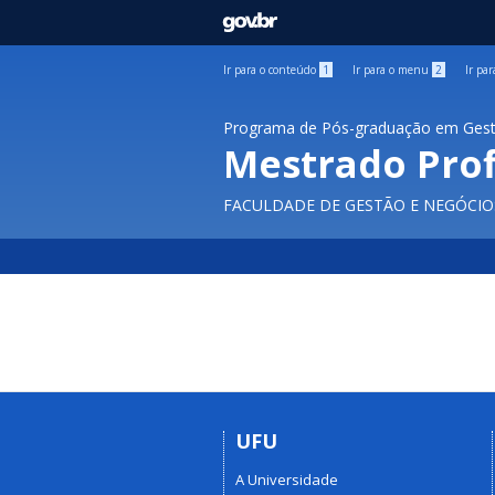
GOVBR
Ir para o conteúdo
1
Ir para o menu
2
Ir pa
Programa de Pós-graduação em Gest
Mestrado Prof
FACULDADE DE GESTÃO E NEGÓCIO
UFU
A Universidade