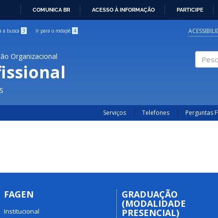
COMUNICA BR
ACESSO À INFORMAÇÃO
PARTICIPE
IR
PARA
ACESSIBIL
ra a busca
3
Ir para o rodapé
4
O
CONTEÚDO
ão Organizacional
issional
Pesqui
S
Serviços
Telefones
Perguntas 
FAGEN
GRADUAÇÃO
(MODALIDADE
Institucional
PRESENCIAL)