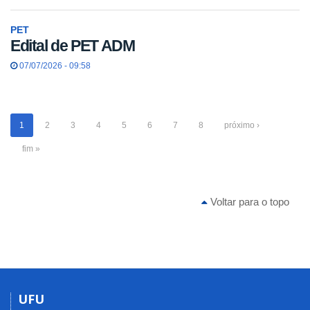
PET
Edital de PET ADM
07/07/2026 - 09:58
1
2
3
4
5
6
7
8
próximo ›
fim »
Voltar para o topo
UFU