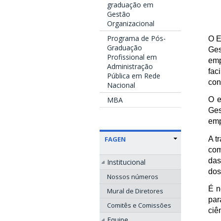
graduação em
Gestão
Organizacional
Programa de Pós-
O E
Graduação
Ges
Profissional em
emp
Administração
fac
Pública em Rede
con
Nacional
MBA
O e
Ges
emp
FAGEN
A t
com
das
Institucional
dos
Nossos números
É n
Mural de Diretores
par
Comitês e Comissões
ciê
Equipe