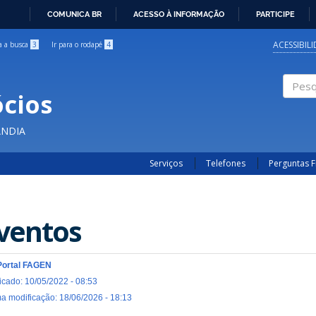
COMUNICA BR
ACESSO À INFORMAÇÃO
PARTICIPE
IR
PARA
ACESSIBIL
ra a busca
3
Ir para o rodapé
4
O
CONTEÚDO
cios
Pesqui
ÂNDIA
Serviços
Telefones
Perguntas 
ventos
Portal FAGEN
icado: 10/05/2022 - 08:53
ma modificação: 18/06/2026 - 18:13