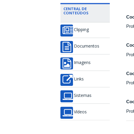
CENTRAL DE
CONTEÚDOS
Coo
Pro
Clipping
Coo
Documentos
Pro
Imagens
Coo
Links
Pro
Sistemas
Coo
Pro
Vídeos