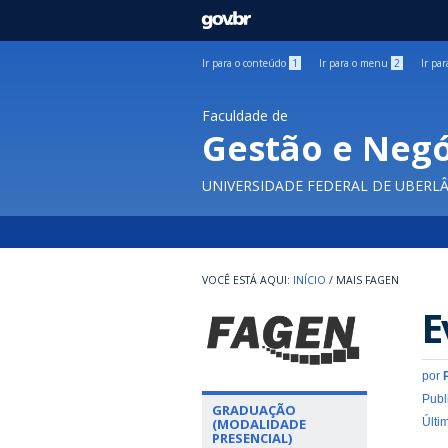
GOVBR
Ir para o conteúdo
1
Ir para o menu
2
Ir pa
Faculdade de
Gestão e Negó
UNIVERSIDADE FEDERAL DE UBERL
INÍCIO
/
MAIS FAGEN
E
por
Publ
GRADUAÇÃO
(MODALIDADE
Últi
PRESENCIAL)