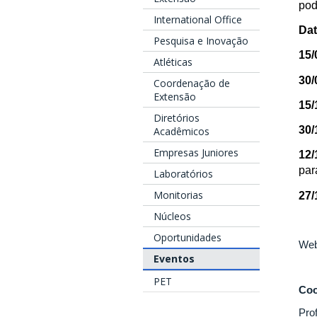
pod
International Office
Dat
Pesquisa e Inovação
15/
Atléticas
30/
Coordenação de
Extensão
15/
Diretórios
30/
Acadêmicos
Empresas Juniores
12/
par
Laboratórios
Monitorias
27/
Núcleos
Oportunidades
Web
Eventos
PET
Coo
Pro