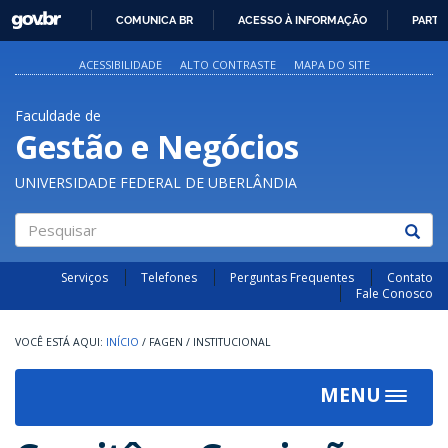
GOVBR
COMUNICA BR
ACESSO À INFORMAÇÃO
PARTI
IR
PARA
ACESSIBILIDADE
ALTO CONTRASTE
MAPA DO SITE
O
CONTEÚDO
Faculdade de
Gestão e Negócios
UNIVERSIDADE FEDERAL DE UBERLÂNDIA
Pesquisar
Serviços
Telefones
Perguntas Frequentes
Contato
Fale Conosco
INÍCIO
/
FAGEN
/
INSTITUCIONAL
MENU
Toggle
navigat