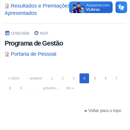
Resultados e Premiações dos Trabalhos
Apresentados
12/02/2026
16:07
Programa de Gestão
Portaria de Pessoal
« início
‹ anterior
1
2
3
4
5
6
7
8
9
…
próximo ›
fim »
Voltar para o topo