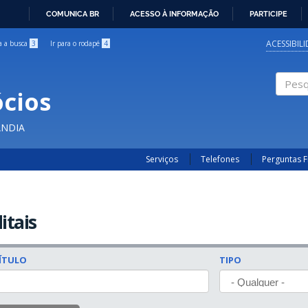
COMUNICA BR
ACESSO À INFORMAÇÃO
PARTICIPE
IR
PARA
ACESSIBIL
ra a busca
3
Ir para o rodapé
4
O
CONTEÚDO
cios
Pesqui
ÂNDIA
Serviços
Telefones
Perguntas 
itais
ÍTULO
TIPO