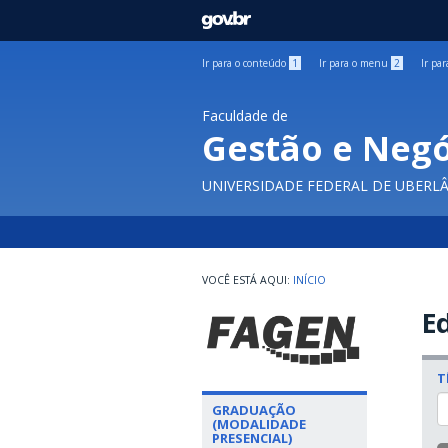
GOVBR
Ir para o conteúdo
1
Ir para o menu
2
Ir pa
Faculdade de
Gestão e Negó
UNIVERSIDADE FEDERAL DE UBERL
INÍCIO
Ed
T
GRADUAÇÃO
(MODALIDADE
PRESENCIAL)