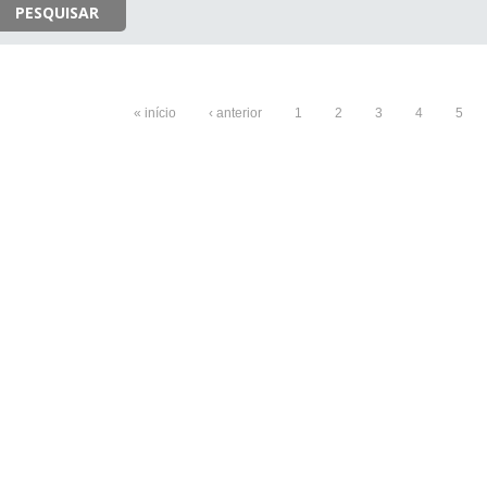
PESQUISAR
« início
‹ anterior
1
2
3
4
5