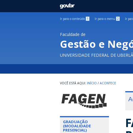
GOVBR
Ir para o conteúdo
1
Ir para o menu
2
Ir pa
Faculdade de
Gestão e Negó
UNIVERSIDADE FEDERAL DE UBERL
INÍCIO
/
ACONTECE
A
F
GRADUAÇÃO
(MODALIDADE
PRESENCIAL)