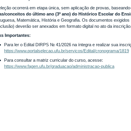
eleção ocorrerá em etapa única, sem aplicação de provas, baseando
as/conceitos do último ano (3º ano) do Histórico Escolar do Ens
tuguesa, Matemática, História e Geografia. Os documentos exigidos (
clusão) deverão ser anexados em formato digital no ato da inscrição
ks Importantes:
Para ler o Edital DIRPS № 41/2026 na íntegra e realizar sua inscr
https://www.portalselecao.ufu.br/servicos/Edital/cronograma/1819
Para consultar a matriz curricular do curso, acesse:
https://www.fagen.ufu.br/graduacao/administracao-publica