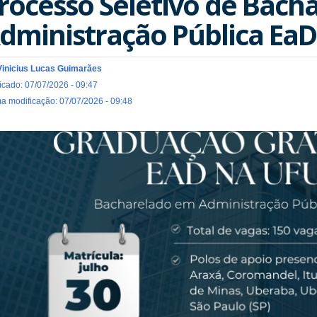
rocesso Seletivo de Bach
dministração Pública EaD
Vinicius Lucas Guimarães
icado: 07/07/2026 - 09:47
ma modificação: 07/07/2026 - 09:48