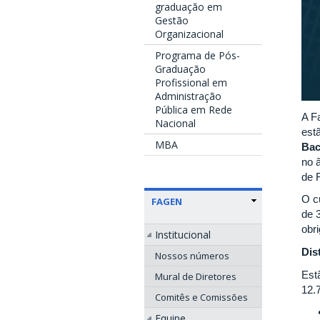
graduação em
Gestão
Organizacional
Programa de Pós-
Graduação
Profissional em
Administração
Pública em Rede
A F
Nacional
est
MBA
Bac
no 
de 
O c
FAGEN
de 
obr
Institucional
Dis
Nossos números
Est
Mural de Diretores
12.
Comitês e Comissões
Equipe