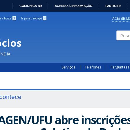
COMUNICA BR
ACESSO À INFORMAÇÃO
PARTICIPE
IR
PARA
ACESSIBIL
ra a busca
3
Ir para o rodapé
4
O
CONTEÚDO
cios
Pesqui
ÂNDIA
Serviços
Telefones
Perguntas 
contece
AGEN/UFU abre inscrições