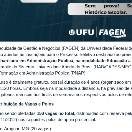
aculdade de Gestão e Negócios (FAGEN) da Universidade Federal de
ão abertas as inscrições para o Processo Seletivo destinado ao pre
harelado em Administração Pública, na modalidade Educação a 
âmbito do Sistema Universidade Aberta do Brasil (UAB/CAPES/MEC)
Formação em Administração Pública (PNAP).
urso é totalmente gratuito, possui duração de 4 anos (organizado em 
3.120 horas. Embora seja na modalidade a distância, há previsão de 
igatórios mensais aos finais de semana nos respectivos polos de refe
tribuição de Vagas e Polos
ão sendo ofertadas
150 vagas no total
, distribuídas com reserva pel
711/2012) nos seguintes polos de apoio presencial:
Araguari-MG (20 vagas)