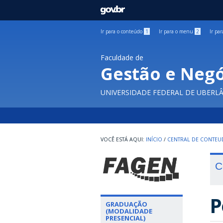
GOVBR
Ir para o conteúdo
1
Ir para o menu
2
Ir pa
Faculdade de
Gestão e Negó
UNIVERSIDADE FEDERAL DE UBERL
INÍCIO
/
CENTRAL DE CONTE
C
P
GRADUAÇÃO
(MODALIDADE
PRESENCIAL)