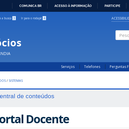
COMUNICA BR
ACESSO À INFORMAÇÃO
PARTICIPE
IR
PARA
ACESSIBIL
ra a busca
3
Ir para o rodapé
4
O
CONTEÚDO
cios
Pesqui
ÂNDIA
Serviços
Telefones
Perguntas 
UDOS
/
SISTEMAS
entral de conteúdos
ortal Docente