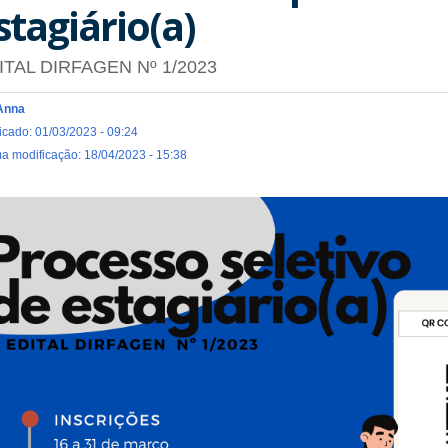
stagiário(a)
ITAL DIRFAGEN Nº 1/2023
Anna
icado: 01/03/2023 - 09:24
ma modificação: 18/04/2023 - 15:38
ivulgacao_do_edital_2.png