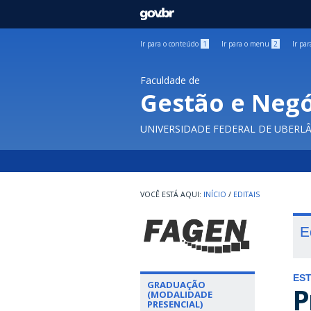
GOVBR
Ir para o conteúdo
1
Ir para o menu
2
Ir pa
Faculdade de
Gestão e Negó
UNIVERSIDADE FEDERAL DE UBERL
INÍCIO
/
EDITAIS
E
ES
GRADUAÇÃO
P
(MODALIDADE
PRESENCIAL)