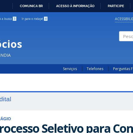
COMUNICA BR
ACESSO À INFORMAÇÃO
PARTICIPE
IR
PARA
ACESSIBIL
ra a busca
3
Ir para o rodapé
4
O
CONTEÚDO
cios
Pesqui
ÂNDIA
Serviços
Telefones
Perguntas 
dital
TÁGIO
rocesso Seletivo para Co