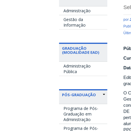
Se
Administração
Gestão da
por
Informação
Publ
Últi
GRADUAÇÃO
Púb
(MODALIDADE EAD)
Cur
Administração
Dat
Pública
Edi
gra
O C
PÓS-GRADUAÇÃO
Ges
con
Programa de Pós-
DE 
Graduação em
per
Administração
alu
Programa de Pós-
PPG