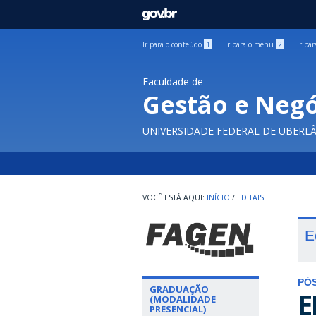
GOVBR
Ir para o conteúdo
1
Ir para o menu
2
Ir pa
Faculdade de
Gestão e Negó
UNIVERSIDADE FEDERAL DE UBERL
INÍCIO
/
EDITAIS
E
PÓ
GRADUAÇÃO
E
(MODALIDADE
PRESENCIAL)