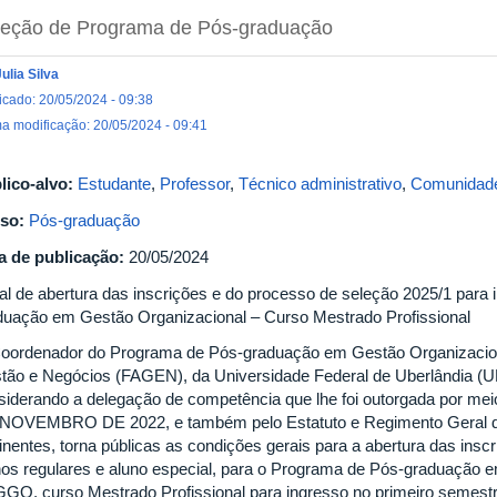
leção de Programa de Pós-graduação
Julia Silva
icado: 20/05/2024 - 09:38
ma modificação: 20/05/2024 - 09:41
lico-alvo:
Estudante
,
Professor
,
Técnico administrativo
,
Comunidade
so:
Pós-graduação
a de publicação:
20/05/2024
tal de abertura das inscrições e do processo de seleção 2025/1 para
duação em Gestão Organizacional – Curso Mestrado Profissional
oordenador do Programa de Pós-graduação em Gestão Organizacio
tão e Negócios (FAGEN), da Universidade Federal de Uberlândia (UF
siderando a delegação de competência que lhe foi outorgada por me
NOVEMBRO DE 2022, e também pelo Estatuto e Regimento Geral d
tinentes, torna públicas as condições gerais para a abertura das ins
nos regulares e aluno especial, para o Programa de Pós-graduação 
GO, curso Mestrado Profissional para ingresso no primeiro semestr