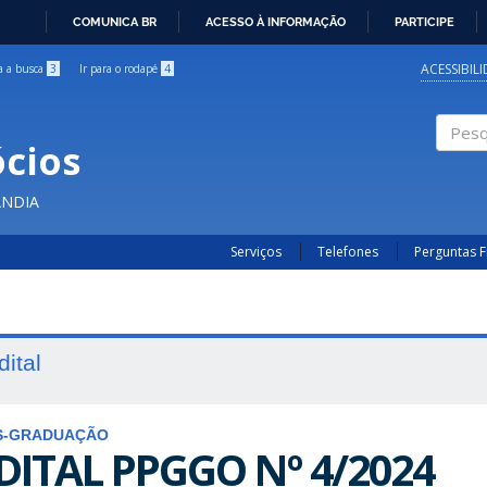
COMUNICA BR
ACESSO À INFORMAÇÃO
PARTICIPE
IR
PARA
ACESSIBIL
ra a busca
3
Ir para o rodapé
4
O
CONTEÚDO
cios
Pesqui
ÂNDIA
Serviços
Telefones
Perguntas 
dital
S-GRADUAÇÃO
DITAL PPGGO Nº 4/2024