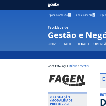
GOVBR
Ir para o conteúdo
1
Ir para o menu
2
Ir pa
Faculdade de
Gestão e Negó
UNIVERSIDADE FEDERAL DE UBERL
INÍCIO
/
EDITAIS
E
ES
GRADUAÇÃO
D
(MODALIDADE
PRESENCIAL)