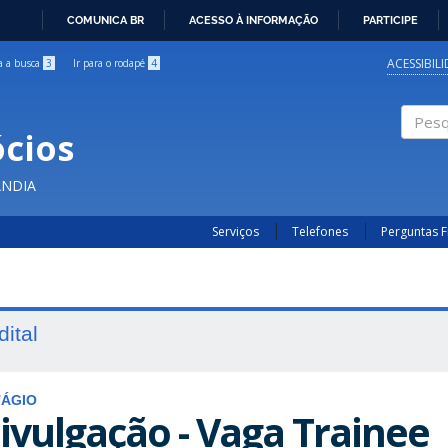
COMUNICA BR
ACESSO À INFORMAÇÃO
PARTICIPE
IR
PARA
ACESSIBIL
ra a busca
3
Ir para o rodapé
4
O
CONTEÚDO
cios
Pesqui
ÂNDIA
Serviços
Telefones
Perguntas 
dital
TÁGIO
ivulgação - Vaga Trainee