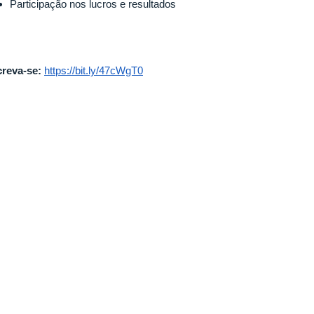
Participação nos lucros e resultados
creva-se:
https://bit.ly/47cWgT0