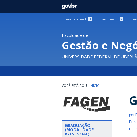
GOVBR
Ir para o conteúdo
1
Ir para o menu
2
Ir pa
Faculdade de
Gestão e Negó
UNIVERSIDADE FEDERAL DE UBERL
INÍCIO
G
por
Publ
GRADUAÇÃO
(MODALIDADE
Últi
PRESENCIAL)