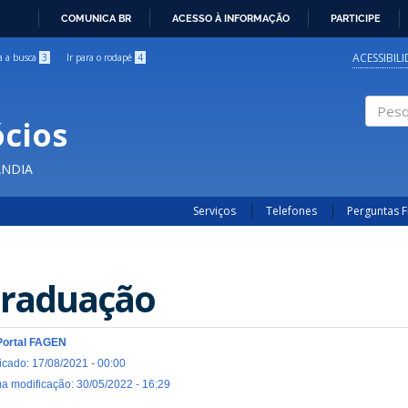
COMUNICA BR
ACESSO À INFORMAÇÃO
PARTICIPE
IR
PARA
ACESSIBIL
ra a busca
3
Ir para o rodapé
4
O
CONTEÚDO
cios
Pesqui
ÂNDIA
Serviços
Telefones
Perguntas 
raduação
Portal FAGEN
icado: 17/08/2021 - 00:00
ma modificação: 30/05/2022 - 16:29