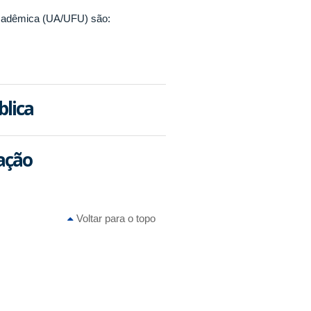
Acadêmica (UA/UFU) são:
lica
ação
Voltar para o topo