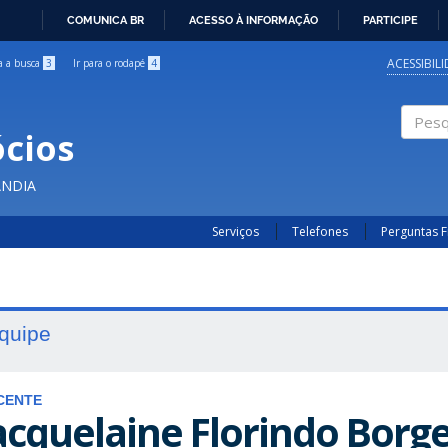
COMUNICA BR
ACESSO À INFORMAÇÃO
PARTICIPE
IR
PARA
ACESSIBIL
ra a busca
3
Ir para o rodapé
4
O
CONTEÚDO
cios
Pesqui
ÂNDIA
Serviços
Telefones
Perguntas 
quipe
CENTE
acquelaine Florindo Borg