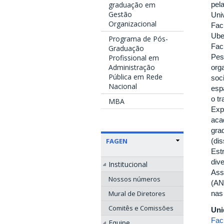
graduação em
pel
Gestão
Uni
Organizacional
Fac
Ube
Programa de Pós-
Fac
Graduação
Pes
Profissional em
Administração
org
Pública em Rede
soci
Nacional
espa
o t
MBA
Exp
aca
gra
FAGEN
(di
Est
div
Institucional
Ass
Nossos números
(AN
Mural de Diretores
nas
Comitês e Comissões
Uni
Fac
Equipe