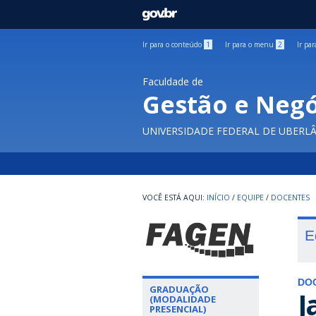
GOVBR
Ir para o conteúdo
1
Ir para o menu
2
Ir pa
Faculdade de
Gestão e Negó
UNIVERSIDADE FEDERAL DE UBERL
INÍCIO
/
EQUIPE
/
DOCENTES
E
DO
GRADUAÇÃO
J
(MODALIDADE
PRESENCIAL)