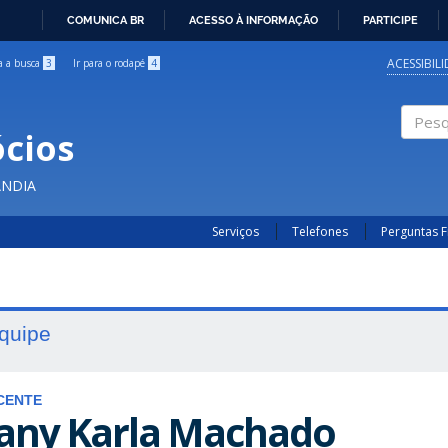
COMUNICA BR
ACESSO À INFORMAÇÃO
PARTICIPE
IR
PARA
ACESSIBIL
ra a busca
3
Ir para o rodapé
4
O
CONTEÚDO
cios
Pesqui
ÂNDIA
Serviços
Telefones
Perguntas 
quipe
CENTE
any Karla Machado