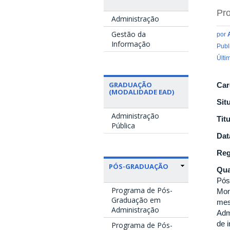
Pro
Administração
Gestão da
por
Informação
Publ
Últi
GRADUAÇÃO
Car
(MODALIDADE EAD)
Sit
Administração
Tit
Pública
Dat
Reg
PÓS-GRADUAÇÃO
Qua
Pós
Programa de Pós-
Mon
Graduação em
mes
Administração
Adm
de 
Programa de Pós-