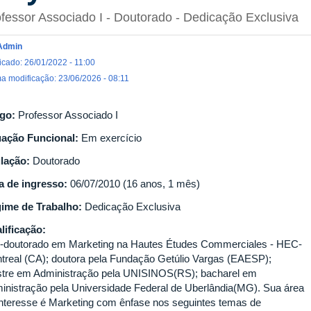
fessor Associado I
- Doutorado
- Dedicação Exclusiva
Admin
icado: 26/01/2022 - 11:00
ma modificação: 23/06/2026 - 08:11
go:
Professor Associado I
uação Funcional:
Em exercício
ulação:
Doutorado
a de ingresso:
06/07/2010 (16 anos, 1 mês)
ime de Trabalho:
Dedicação Exclusiva
lificação:
-doutorado em Marketing na Hautes Études Commerciales - HEC-
treal (CA); doutora pela Fundação Getúlio Vargas (EAESP);
tre em Administração pela UNISINOS(RS); bacharel em
inistração pela Universidade Federal de Uberlândia(MG). Sua área
interesse é Marketing com ênfase nos seguintes temas de