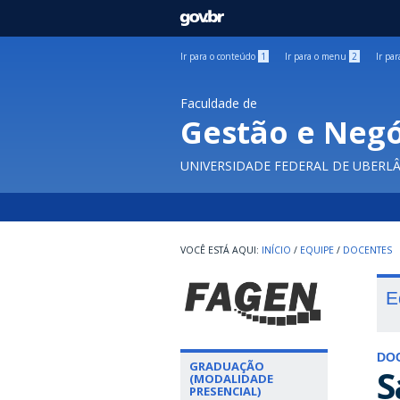
GOVBR
Ir para o conteúdo
1
Ir para o menu
2
Ir pa
Faculdade de
Gestão e Negó
UNIVERSIDADE FEDERAL DE UBERL
INÍCIO
/
EQUIPE
/
DOCENTES
E
DO
GRADUAÇÃO
S
(MODALIDADE
PRESENCIAL)