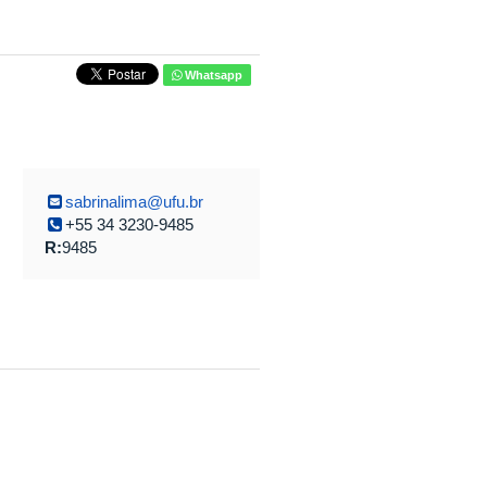
Whatsapp
sabrinalima@ufu.br
+55 34 3230-9485
R:
9485