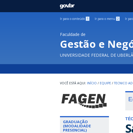
GOVBR
Ir para o conteúdo
1
Ir para o menu
2
Ir pa
Faculdade de
Gestão e Negó
UNIVERSIDADE FEDERAL DE UBERL
INÍCIO
/
EQUIPE
/
TECNICO AD
E
TÉC
GRADUAÇÃO
S
(MODALIDADE
PRESENCIAL)