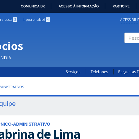
COMUNICA BR
ACESSO À INFORMAÇÃO
PARTICIPE
IR
PARA
ACESSIBIL
ra a busca
3
Ir para o rodapé
4
O
CONTEÚDO
cios
Pesqui
ÂNDIA
Serviços
Telefones
Perguntas 
MINISTRATIVOS
quipe
NICO-ADMINISTRATIVO
abrina de Lima