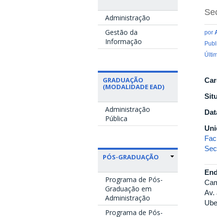
Sec
Administração
Gestão da
por
Informação
Publ
Últi
GRADUAÇÃO
Car
(MODALIDADE EAD)
Sit
Administração
Dat
Pública
Uni
Fac
Sec
PÓS-GRADUAÇÃO
End
Programa de Pós-
Cam
Graduação em
Av.
Administração
Ube
Programa de Pós-