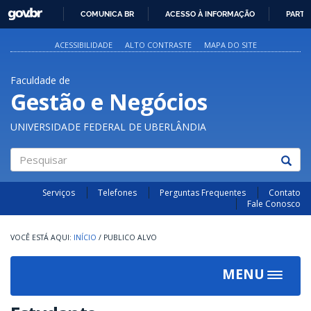
GOVBR
COMUNICA BR
ACESSO À INFORMAÇÃO
PARTI
IR
PARA
ACESSIBILIDADE
ALTO CONTRASTE
MAPA DO SITE
O
CONTEÚDO
Faculdade de
Gestão e Negócios
UNIVERSIDADE FEDERAL DE UBERLÂNDIA
Pesquisar
Serviços
Telefones
Perguntas Frequentes
Contato
Fale Conosco
INÍCIO
/
PUBLICO ALVO
MENU
Toggle
navigat