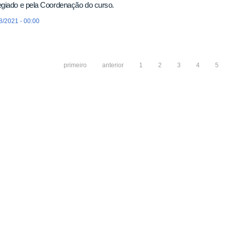
egiado e pela Coordenação do curso.
8/2021 - 00:00
primeiro
anterior
1
2
3
4
5