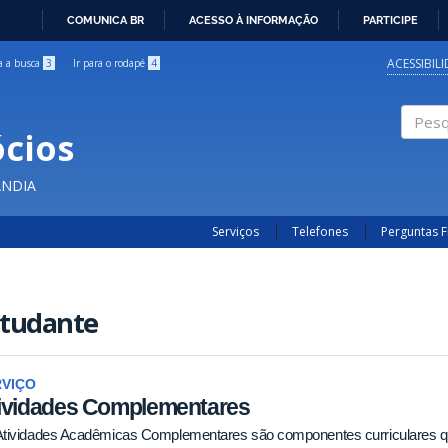
COMUNICA BR
ACESSO À INFORMAÇÃO
PARTICIPE
IR
PARA
ACESSIBIL
ra a busca
3
Ir para o rodapé
4
O
CONTEÚDO
cios
Pesqui
ÂNDIA
Serviços
Telefones
Perguntas 
studante
RVIÇO
ividades Complementares
Atividades Acadêmicas Complementares são componentes curriculares que