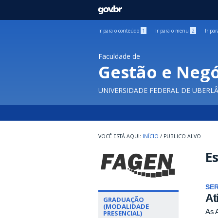
GOVBR
Ir para o conteúdo
1
Ir para o menu
2
Ir pa
Faculdade de
Gestão e Negó
UNIVERSIDADE FEDERAL DE UBERL
INÍCIO
/
PUBLICO ALVO
E
SE
At
GRADUAÇÃO
(MODALIDADE
As 
PRESENCIAL)