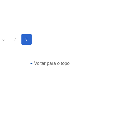
6
7
8
Voltar para o topo