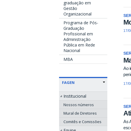
graduação em
Gestão
Organizacional
SE
Mo
Programa de Pós-
Graduação
17/0
Profissional em
Administração
Pública em Rede
Nacional
SE
MBA
Ma
Ao i
perí
FAGEN
17/0
Institucional
Nossos números
SE
At
Mural de Diretores
Comitês e Comissões
As A
esco
Equipe