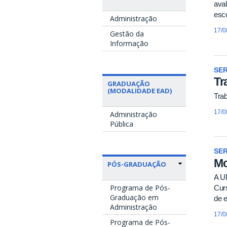
aval
esco
Administração
17/0
Gestão da
Informação
SE
Tr
GRADUAÇÃO
(MODALIDADE EAD)
Tra
17/0
Administração
Pública
SE
Mo
PÓS-GRADUAÇÃO
A U
Programa de Pós-
Cur
Graduação em
de e
Administração
17/0
Programa de Pós-