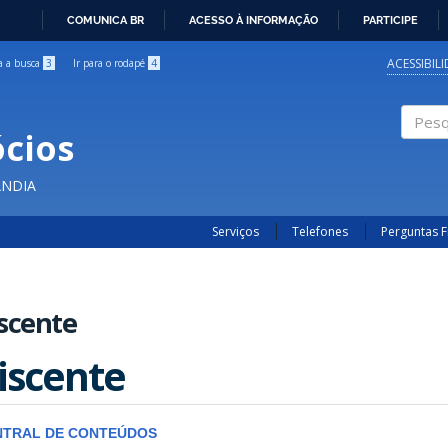
COMUNICA BR
ACESSO À INFORMAÇÃO
PARTICIPE
IR
PARA
ACESSIBIL
ra a busca
3
Ir para o rodapé
4
O
CONTEÚDO
cios
Pesqui
ÂNDIA
Serviços
Telefones
Perguntas 
scente
iscente
NTRAL DE CONTEÚDOS