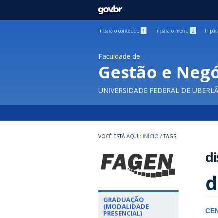
GOVBR
Ir para o conteúdo
1
Ir para o menu
2
Ir pa
Faculdade de
Gestão e Negó
UNIVERSIDADE FEDERAL DE UBERL
INÍCIO
/
TAGS
di
d
GRADUAÇÃO
(MODALIDADE
CE
PRESENCIAL)