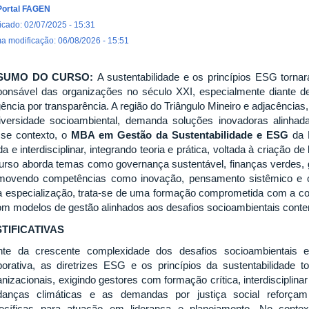
Portal FAGEN
icado: 02/07/2025 - 15:31
ma modificação: 06/08/2026 - 15:51
SUMO DO CURSO:
A sustentabilidade e os princípios ESG torn
ponsável das organizações no século XXI, especialmente diante de
gência por transparência. A região do Triângulo Mineiro e adjacênc
iversidade socioambiental, demanda soluções inovadoras alinhad
se contexto, o
MBA em Gestão da Sustentabilidade e ESG
da 
da e interdisciplinar, integrando teoria e prática, voltada à criação d
urso aborda temas como governança sustentável, finanças verdes, 
movendo competências como inovação, pensamento sistêmico e 
 especialização, trata-se de uma formação comprometida com a con
om modelos de gestão alinhados aos desafios socioambientais cont
TIFICATIVAS
nte da crescente complexidade dos desafios socioambientais e
porativa, as diretrizes ESG e os princípios da sustentabilidade t
anizacionais, exigindo gestores com formação crítica, interdisciplina
anças climáticas e as demandas por justiça social reforça