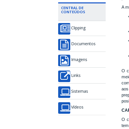
A m
CENTRAL DE
CONTEÚDOS
Clipping
Documentos
Imagens
O c
Links
mei
com
aos
Sistemas
pre
posi
Vídeos
CA
O c
tem