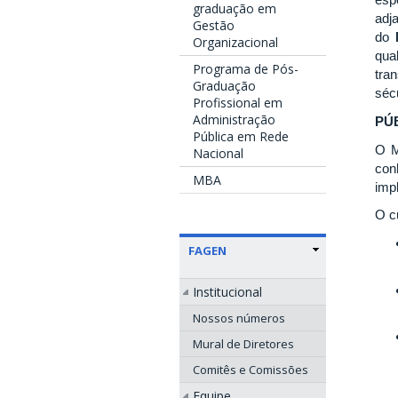
esp
graduação em
adj
Gestão
do
Organizacional
qua
Programa de Pós-
tra
Graduação
séc
Profissional em
Administração
PÚ
Pública em Rede
O M
Nacional
con
MBA
imp
O c
FAGEN
Institucional
Nossos números
Mural de Diretores
Comitês e Comissões
Equipe