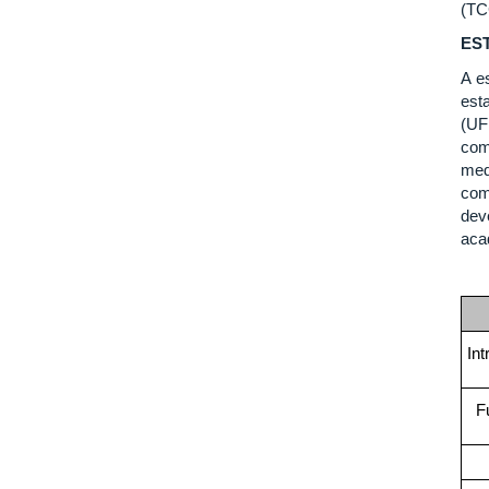
(TCC
ES
A e
est
(UF
com
med
com
dev
aca
In
F