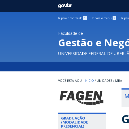
GOVBR
Ir para o conteúdo
1
Ir para o menu
2
Ir pa
Faculdade de
Gestão e Negó
UNIVERSIDADE FEDERAL DE UBERL
INÍCIO
/
UNIDADES
/
MBA
M
G
GRADUAÇÃO
(MODALIDADE
PRESENCIAL)