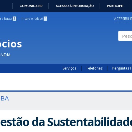
COMUNICA BR
ACESSO À INFORMAÇÃO
PARTICIPE
IR
PARA
ACESSIBIL
ra a busca
3
Ir para o rodapé
4
O
CONTEÚDO
cios
Pesqui
ÂNDIA
Serviços
Telefones
Perguntas 
BA
estão da Sustentabilidad