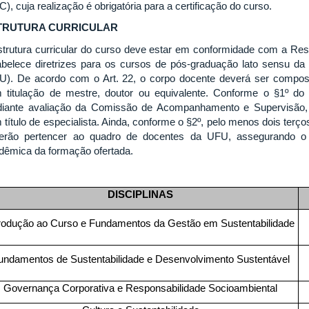
), cuja realização é obrigatória para a certificação do curso.
TRUTURA CURRICULAR
strutura curricular do curso deve estar em conformidade com a R
abelece diretrizes para os cursos de pós-graduação lato sensu da
U). De acordo com o Art. 22, o corpo docente deverá ser compost
 titulação de mestre, doutor ou equivalente. Conforme o §1º do r
iante avaliação da Comissão de Acompanhamento e Supervisão, 
 título de especialista. Ainda, conforme o §2º, pelo menos dois terç
erão pertencer ao quadro de docentes da UFU, assegurando o ví
dêmica da formação ofertada.
DISCIPLINAS
trodução ao Curso e Fundamentos da Gestão em Sustentabilidade
undamentos de Sustentabilidade e Desenvolvimento Sustentável
Governança Corporativa e Responsabilidade Socioambiental