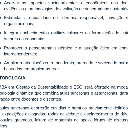
Analisar os impactos socioambientais e econômicos das de
evidências e metodologias de avaliação de desempenho sustentáv
Estimular a capacidade de liderança responsável, inovação s
organizacionais;
Integrar conhecimentos multidisciplinares na formulação de est
setores da economia;
Promover o pensamento sistêmico e a atuação ética em conte
interdependentes;
Ampliar a articulação entre academia, mercado e sociedade por m
baseadas em problemas reais.
TODOLOGIA
BA em Gestão da Sustentabilidade e ESG será ofertado na modali
odologia dinâmica que combina aulas síncronas e assíncronas, garan
eração entre docentes e discentes.
aulas síncronas ocorrerão em dias e horários previamente definid
l, exposições dialogadas, rodas de debate e esclarecimento de dúvi
eoaulas gravadas, leitura de materiais de apoio, fóruns de discus
icas.