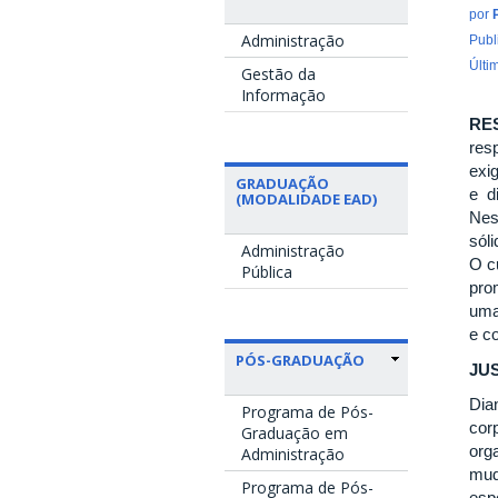
por
Administração
Publ
Últi
Gestão da
Informação
RE
res
exi
GRADUAÇÃO
e d
(MODALIDADE EAD)
Nes
sóli
Administração
O c
Pública
pro
uma
e c
PÓS-GRADUAÇÃO
JUS
Dia
Programa de Pós-
cor
Graduação em
org
Administração
mud
Programa de Pós-