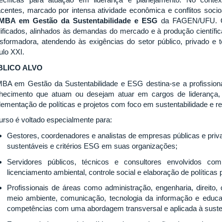
ecíficas para atuação em liderança e planejamento. No contex
acentes, marcado por intensa atividade econômica e conflitos socio
MBA em Gestão da Sustentabilidade e ESG
da FAGEN/UFU. O 
lificados, alinhados às demandas do mercado e à produção científic
nsformadora, atendendo às exigências do setor público, privado e t
ulo XXI.
BLICO ALVO
BA em Gestão da Sustentabilidade e ESG destina-se a profission
hecimento que atuam ou desejam atuar em cargos de liderança, g
lementação de políticas e projetos com foco em sustentabilidade e re
urso é voltado especialmente para:
Gestores, coordenadores e analistas de empresas públicas e priv
sustentáveis e critérios ESG em suas organizações;
Servidores públicos, técnicos e consultores envolvidos com
licenciamento ambiental, controle social e elaboração de políticas 
Profissionais de áreas como administração, engenharia, direito,
meio ambiente, comunicação, tecnologia da informação e educa
competências com uma abordagem transversal e aplicada à susten