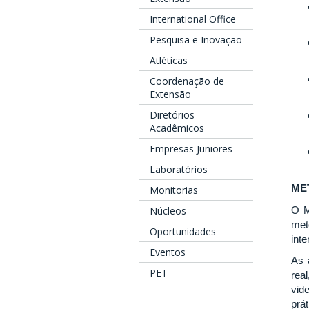
International Office
Pesquisa e Inovação
Atléticas
Coordenação de
Extensão
Diretórios
Acadêmicos
Empresas Juniores
Laboratórios
ME
Monitorias
Núcleos
O M
met
Oportunidades
int
Eventos
As 
PET
rea
vid
prát