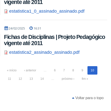
vigente até 2011
estatistica1_0_assinado_assinado.pdf
24/02/2025
16:31
Fichas de Disciplinas | Projeto Pedagógico
vigente até 2011
estatistica2_assinado_assinado.pdf
« início
‹ anterior
…
6
7
8
9
10
11
12
13
14
…
próximo ›
fim »
Voltar para o topo