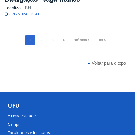
Localiza - BH
26/12/2024 - 15:41
1
2
3
4
próximo ›
fim »
Voltar para o topo
UFU
A Universidade
Campi
Faculdades e Institutos