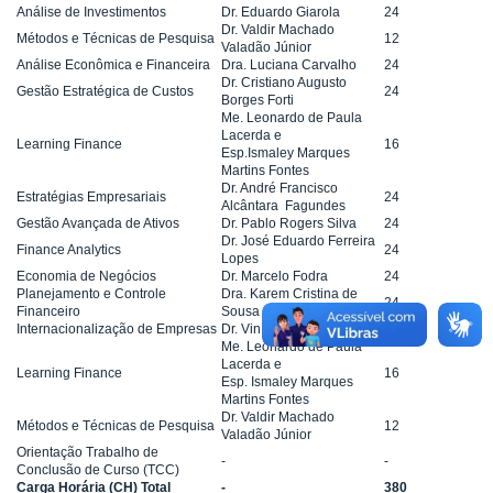
Análise de Investimentos
Dr. Eduardo Giarola
24
Dr. Valdir Machado
Métodos e Técnicas de Pesquisa
12
Valadão Júnior
Análise Econômica e Financeira
Dra. Luciana Carvalho
24
Dr. Cristiano Augusto
Gestão Estratégica de Custos
24
Borges Forti
Me. Leonardo de Paula
Lacerda e
Learning Finance
16
Esp.Ismaley Marques
Martins Fontes
Dr. André Francisco
Estratégias Empresariais
24
Alcântara Fagundes
Gestão Avançada de Ativos
Dr. Pablo Rogers Silva
24
Dr. José Eduardo Ferreira
Finance Analytics
24
Lopes
Economia de Negócios
Dr. Marcelo Fodra
24
Planejamento e Controle
Dra. Karem Cristina de
24
Financeiro
Sousa Ribeiro
Internacionalização de Empresas
Dr. Vinícius Silva Pereira
24
Me. Leonardo de Paula
Lacerda e
Learning Finance
16
Esp. Ismaley Marques
Martins Fontes
Dr. Valdir Machado
Métodos e Técnicas de Pesquisa
12
Valadão Júnior
Orientação Trabalho de
-
-
Conclusão de Curso (TCC)
Carga Horária (CH) Total
-
380