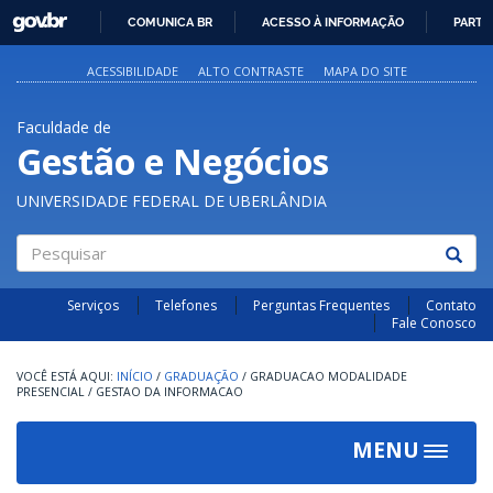
GOVBR
COMUNICA BR
ACESSO À INFORMAÇÃO
PARTI
IR
PARA
ACESSIBILIDADE
ALTO CONTRASTE
MAPA DO SITE
O
CONTEÚDO
Faculdade de
Gestão e Negócios
UNIVERSIDADE FEDERAL DE UBERLÂNDIA
Pesquisar
Serviços
Telefones
Perguntas Frequentes
Contato
Fale Conosco
INÍCIO
/
GRADUAÇÃO
/
GRADUACAO MODALIDADE
PRESENCIAL
/
GESTAO DA INFORMACAO
MENU
Toggle
navigat