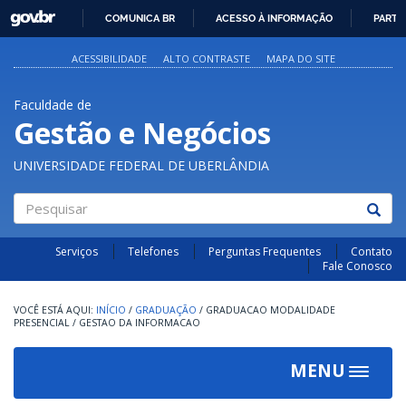
GOVBR
COMUNICA BR
ACESSO À INFORMAÇÃO
PARTI
IR
PARA
ACESSIBILIDADE
ALTO CONTRASTE
MAPA DO SITE
O
CONTEÚDO
Faculdade de
Gestão e Negócios
UNIVERSIDADE FEDERAL DE UBERLÂNDIA
Pesquisar
Serviços
Telefones
Perguntas Frequentes
Contato
Fale Conosco
INÍCIO
/
GRADUAÇÃO
/
GRADUACAO MODALIDADE
PRESENCIAL
/
GESTAO DA INFORMACAO
MENU
Toggle
navigat