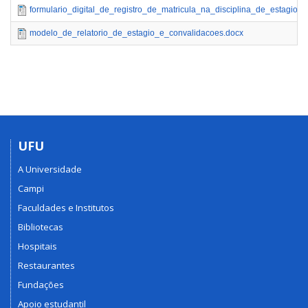
formulario_digital_de_registro_de_matricula_na_disciplina_de_estagio_
modelo_de_relatorio_de_estagio_e_convalidacoes.docx
UFU
A Universidade
Campi
Faculdades e Institutos
Bibliotecas
Hospitais
Restaurantes
Fundações
Apoio estudantil