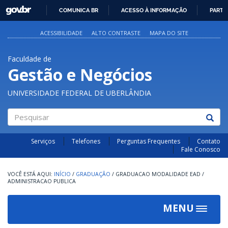
GOVBR
COMUNICA BR
ACESSO À INFORMAÇÃO
PARTI
IR
PARA
ACESSIBILIDADE
ALTO CONTRASTE
MAPA DO SITE
O
CONTEÚDO
Faculdade de
Gestão e Negócios
UNIVERSIDADE FEDERAL DE UBERLÂNDIA
Pesquisar
Serviços
Telefones
Perguntas Frequentes
Contato
Fale Conosco
INÍCIO
/
GRADUAÇÃO
/
GRADUACAO MODALIDADE EAD
/
ADMINISTRACAO PUBLICA
MENU
Toggle
navigat