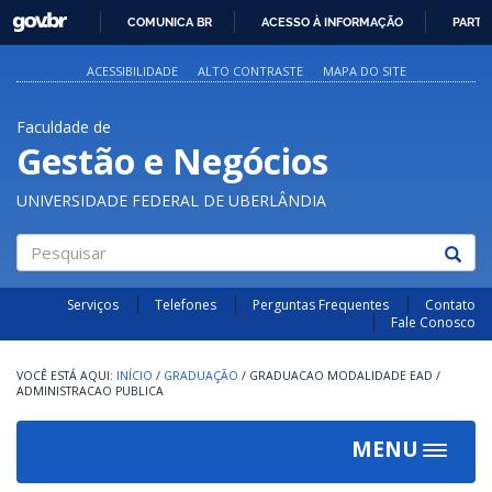
GOVBR
COMUNICA BR
ACESSO À INFORMAÇÃO
PARTI
IR
PARA
ACESSIBILIDADE
ALTO CONTRASTE
MAPA DO SITE
O
CONTEÚDO
Faculdade de
Gestão e Negócios
UNIVERSIDADE FEDERAL DE UBERLÂNDIA
Pesquisar
Serviços
Telefones
Perguntas Frequentes
Contato
Fale Conosco
INÍCIO
/
GRADUAÇÃO
/
GRADUACAO MODALIDADE EAD
/
ADMINISTRACAO PUBLICA
MENU
Toggle
navigat