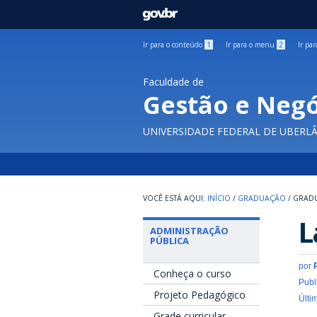
GOVBR
Ir para o conteúdo
1
Ir para o menu
2
Ir pa
Faculdade de
Gestão e Negó
UNIVERSIDADE FEDERAL DE UBERL
INÍCIO
/
GRADUAÇÃO
/
GRAD
L
ADMINISTRAÇÃO
PÚBLICA
por
Conheça o curso
Publ
Projeto Pedagógico
Últi
Grade curricular