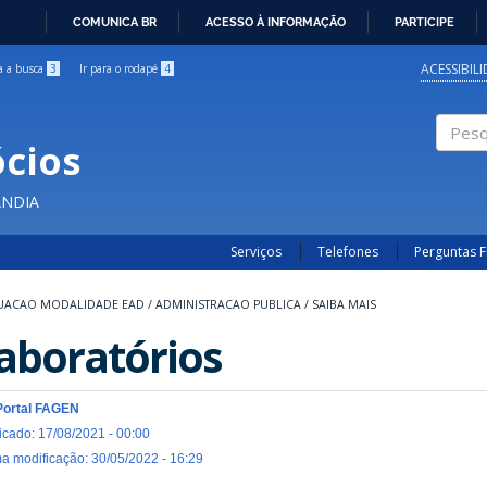
COMUNICA BR
ACESSO À INFORMAÇÃO
PARTICIPE
IR
PARA
ACESSIBIL
ra a busca
3
Ir para o rodapé
4
O
CONTEÚDO
cios
Pesqui
ÂNDIA
Serviços
Telefones
Perguntas 
UACAO MODALIDADE EAD
/
ADMINISTRACAO PUBLICA
/
SAIBA MAIS
aboratórios
Portal FAGEN
icado: 17/08/2021 - 00:00
ma modificação: 30/05/2022 - 16:29