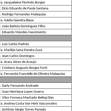
fa. Jacquelaine Florindo Borges
f. Elcio Eduardo de Paula Santana
f. Rodrigo Fernandes Malaquias
a. Nádia Giaretta Biase
f. João Batista Domingues Filho
f. Eduardo Mendes Nascimento
. Luis Carlos Padrão
fa. Marilda Sena Pereira Zuza
f. Jean Carlos Domingos
fa. Aracy Alves de Araujo
. Cristiano Augusto Borges Forti
a. Fernanda Francielle de Oliveira Malaquias
f. Darly Fernando Andrade
f. Joao Henrique Lopes Guerra
f. Vitor Fonseca Machado Beling Dias
fa. Andrea Costa Van Herk Vasconcelos
f. Antônio Sérgio Torres Penedo