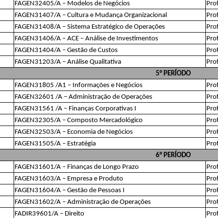
FAGEN32405/A – Modelos de Negócios
Prof
FAGEN31407/A – Cultura e Mudança Organizacional
Pro
FAGEN31408/A – Sistema Estratégico de Operações
Prof
FAGEN31406/A – ACE – Análise de Investimentos
Pro
FAGEN31404/A – Gestão de Custos
Pro
FAGEN31203/A – Análise Qualitativa
Pro
5° PERÍODO
FAGEN31805 /A1 – Informações e Negócios
Pro
FAGEN32601 /A – Administração de Operações
Pro
FAGEN31561 /A – Finanças Corporativas I
Pro
FAGEN32305/A – Composto Mercadológico
Pro
FAGEN32503/A – Economia de Negócios
Pro
FAGEN31505/A – Estratégia
Pro
6° PERÍODO
FAGEN31601/A – Finanças de Longo Prazo
Pro
FAGEN31603/A – Empresa e Produto
Pro
FAGEN31604/A – Gestão de Pessoas I
Pro
FAGEN31602/A – Administração de Operações
Prof
FADIR39601/A – Direito
Pro