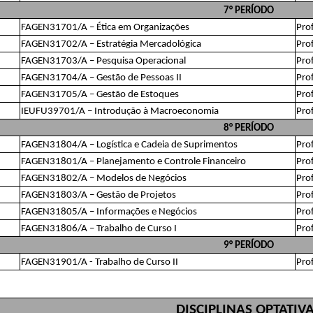
7° PERÍODO
FAGEN31701/A – Ética em Organizações
Pro
FAGEN31702/A – Estratégia Mercadológica
Pro
FAGEN31703/A – Pesquisa Operacional
Pro
FAGEN31704/A – Gestão de Pessoas II
Pro
FAGEN31705/A – Gestão de Estoques
Pro
IEUFU39701/A – Introdução à Macroeconomia
Pro
8° PERÍODO
FAGEN31804/A – Logística e Cadeia de Suprimentos
Pro
FAGEN31801/A – Planejamento e Controle Financeiro
Pro
FAGEN31802/A – Modelos de Negócios
Prof
FAGEN31803/A – Gestão de Projetos
Pro
FAGEN31805/A – Informações e Negócios
Pro
FAGEN31806/A – Trabalho de Curso I
Pro
9° PERÍODO
FAGEN31901/A - Trabalho de Curso II
Pro
DISCIPLINAS OPTATIV