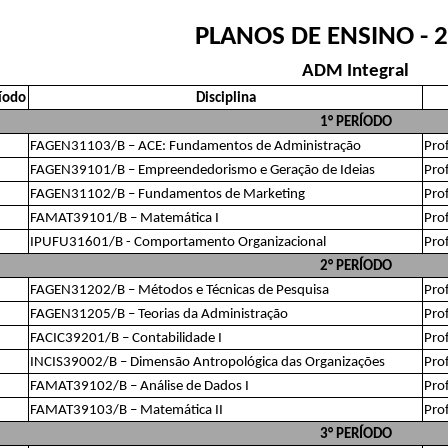
PLANOS DE ENSINO - 
ADM Integral
íodo
Disciplina
1° PERÍODO
FAGEN31103/B – ACE: Fundamentos de Administração
Prof
FAGEN39101/B – Empreendedorismo e Geração de Ideias
Prof
FAGEN31102/B – Fundamentos de Marketing
Prof
FAMAT39101/B – Matemática I
Pro
IPUFU31601/B - Comportamento Organizacional
Prof
2° PERÍODO
FAGEN31202/B – Métodos e Técnicas de Pesquisa
Pro
FAGEN31205/B – Teorias da Administração
Pro
FACIC39201/B – Contabilidade I
Pro
INCIS39002/B – Dimensão Antropológica das Organizações
Pro
FAMAT39102/B – Análise de Dados I
Prof
FAMAT39103/B – Matemática II
Pro
3° PERÍODO