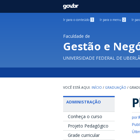
GOVBR
Ir para o conteúdo
1
Ir para o menu
2
Ir pa
Faculdade de
Gestão e Negó
UNIVERSIDADE FEDERAL DE UBERL
INÍCIO
/
GRADUAÇÃO
/
GRADU
P
ADMINISTRAÇÃO
Conheça o curso
por
Publ
Projeto Pedagógico
Últi
Grade curricular