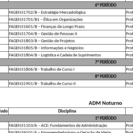
6° PERÍODO
FAGEN31702/B – Estratégia Mercadológica
Pro
FAGEN31701/B1 – Ética em Organizações
Pro
FAGEN31601/B – Finanças de Longo Prazo
Prof
FAGEN31704/B – Gestão de Pessoas II
Pro
FAGEN31803/B – Gestão de Projetos
Prof
FAGEN31805/B – Informações e Negócios
Pro
FAGEN31804/B – Logística e Cadeia de Suprimentos
Pro
7° PERÍODO
FAGEN31806/B - Trabalho de Curso I
Pro
8° PERÍODO
FAGEN31901/B - Trabalho de Curso II
Pro
ADM Noturno
íodo
Disciplina
1° PERÍODO
FAGEN31103/A – ACE: Fundamentos de Administração
Pro
FAGEN39101/A – Empreendedorismo e Geração de Ideias
Prof