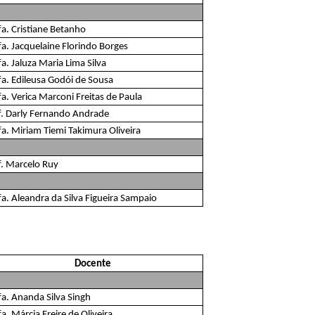
fa. Cristiane Betanho
fa. Jacquelaine Florindo Borges
a. Jaluza Maria Lima Silva
fa. Edileusa Godói de Sousa
a. Verica Marconi Freitas de Paula
f. Darly Fernando Andrade
fa. Miriam Tiemi Takimura Oliveira
f. Marcelo Ruy
fa. Aleandra da Silva Figueira Sampaio
Docente
fa. Ananda Silva Singh
a. Márcia Freire de Oliveira