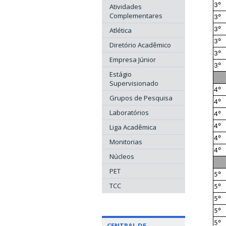
3º
Atividades
Complementares
3º
Atlética
3º
3º
Diretório Acadêmico
3º
Empresa Júnior
3º
Estágio
Supervisionado
4º
Grupos de Pesquisa
4º
Laboratórios
4º
Liga Acadêmica
4º
4º
Monitorias
4º
Núcleos
PET
5º
TCC
5º
5º
5º
5º
CENTRAL DE