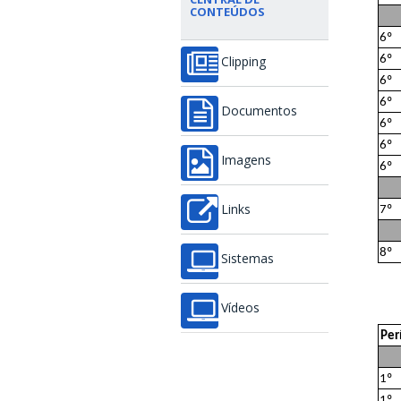
CONTEÚDOS
6º
6º
Clipping
6º
6º
Documentos
6º
6º
Imagens
6º
Links
7º
8º
Sistemas
Vídeos
Per
1º
1º