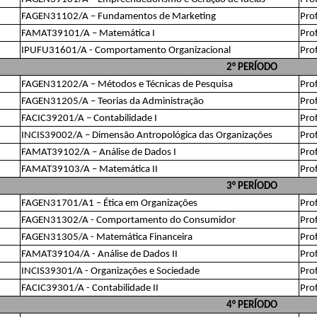
FAGEN31102/A – Fundamentos de Marketing
Prof
FAMAT39101/A – Matemática I
Pro
IPUFU31601/A - Comportamento Organizacional
Pro
2° PERÍODO
FAGEN31202/A – Métodos e Técnicas de Pesquisa
Pro
FAGEN31205/A – Teorias da Administração
Pro
FACIC39201/A – Contabilidade I
Pro
INCIS39002/A – Dimensão Antropológica das Organizações
Pro
FAMAT39102/A – Análise de Dados I
Prof
FAMAT39103/A – Matemática II
Pro
3° PERÍODO
FAGEN31701/A1 – Ética em Organizações
Pro
FAGEN31302/A - Comportamento do Consumidor
Pro
FAGEN31305/A - Matemática Financeira
Prof
FAMAT39104/A - Análise de Dados II
Prof
INCIS39301/A - Organizações e Sociedade
Pro
FACIC39301/A - Contabilidade II
Pro
4° PERÍODO