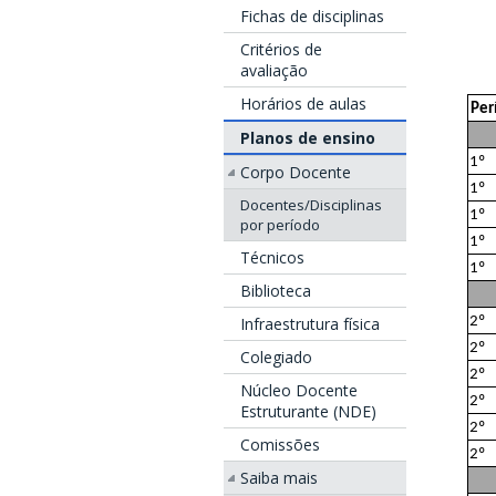
Fichas de disciplinas
Critérios de
avaliação
Horários de aulas
Per
Planos de ensino
1º
Corpo Docente
1º
Docentes/Disciplinas
1º
por período
1º
Técnicos
1º
Biblioteca
Infraestrutura física
2º
2º
Colegiado
2º
Núcleo Docente
2º
Estruturante (NDE)
2º
Comissões
2º
Saiba mais