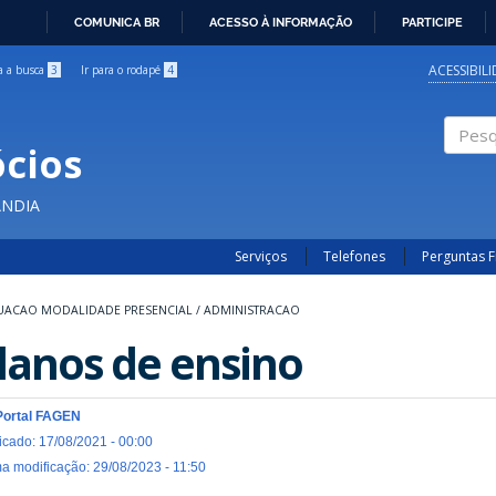
COMUNICA BR
ACESSO À INFORMAÇÃO
PARTICIPE
IR
PARA
ACESSIBIL
ra a busca
3
Ir para o rodapé
4
O
CONTEÚDO
cios
Pesqui
ÂNDIA
Serviços
Telefones
Perguntas 
ACAO MODALIDADE PRESENCIAL
/
ADMINISTRACAO
lanos de ensino
Portal FAGEN
icado: 17/08/2021 - 00:00
ma modificação: 29/08/2023 - 11:50