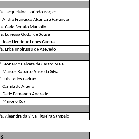
fa. Jacquelaine Florindo Borges
f. André Francisco Alcântara Fagundes
fa. Carla Bonato Marcolin
fa. Edileusa Godói de Sousa
f. Joao Henrique Lopes Guerra
fa. Érica Imbirussu de Azevedo
f. Leonardo Caixeta de Castro Maia
f. Marcos Roberto Alves da Silva
. Luis Carlos Padrão
f. Camila de Araujo
f. Darly Fernando Andrade
f. Marcelo Ruy
fa. Aleandra da Silva Figueira Sampaio
AS