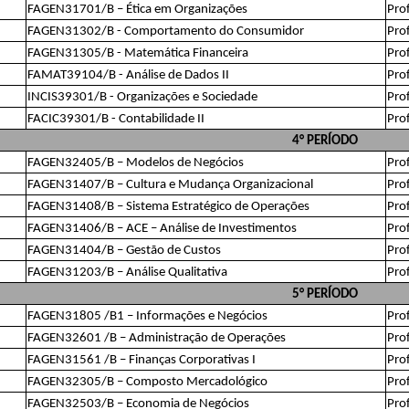
FAGEN31701/B – Ética em Organizações
Pro
FAGEN31302/B - Comportamento do Consumidor
Pro
FAGEN31305/B - Matemática Financeira
Pro
FAMAT39104/B - Análise de Dados II
Prof
INCIS39301/B - Organizações e Sociedade
Pro
FACIC39301/B - Contabilidade II
Pro
4° PERÍODO
FAGEN32405/B – Modelos de Negócios
Prof
FAGEN31407/B – Cultura e Mudança Organizacional
Pro
FAGEN31408/B – Sistema Estratégico de Operações
Pro
FAGEN31406/B – ACE – Análise de Investimentos
Pro
FAGEN31404/B – Gestão de Custos
Prof
FAGEN31203/B – Análise Qualitativa
Prof
5° PERÍODO
FAGEN31805 /B1 – Informações e Negócios
Pro
FAGEN32601 /B – Administração de Operações
Pro
FAGEN31561 /B – Finanças Corporativas I
Pro
FAGEN32305/B – Composto Mercadológico
Pro
FAGEN32503/B – Economia de Negócios
Pro