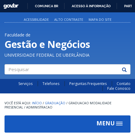
GOVBR
COMUNICA BR
ACESSO À INFORMAÇÃO
PARTI
IR
PARA
ACESSIBILIDADE
ALTO CONTRASTE
MAPA DO SITE
O
CONTEÚDO
Faculdade de
Gestão e Negócios
UNIVERSIDADE FEDERAL DE UBERLÂNDIA
Pesquisar
Serviços
Telefones
Perguntas Frequentes
Contato
Fale Conosco
INÍCIO
/
GRADUAÇÃO
/
GRADUACAO MODALIDADE
PRESENCIAL
/
ADMINISTRACAO
MENU
Toggle
navigat