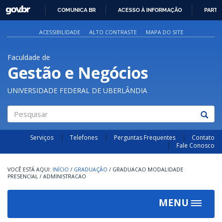
GOVBR
COMUNICA BR
ACESSO À INFORMAÇÃO
PARTI
IR
PARA
ACESSIBILIDADE
ALTO CONTRASTE
MAPA DO SITE
O
CONTEÚDO
Faculdade de
Gestão e Negócios
UNIVERSIDADE FEDERAL DE UBERLÂNDIA
Pesquisar
Serviços
Telefones
Perguntas Frequentes
Contato
Fale Conosco
INÍCIO
/
GRADUAÇÃO
/
GRADUACAO MODALIDADE
PRESENCIAL
/
ADMINISTRACAO
MENU
Toggle
navigat