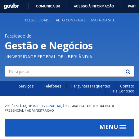
GOVBR
COMUNICA BR
ACESSO À INFORMAÇÃO
PARTI
IR
PARA
ACESSIBILIDADE
ALTO CONTRASTE
MAPA DO SITE
O
CONTEÚDO
Faculdade de
Gestão e Negócios
UNIVERSIDADE FEDERAL DE UBERLÂNDIA
Pesquisar
Serviços
Telefones
Perguntas Frequentes
Contato
Fale Conosco
INÍCIO
/
GRADUAÇÃO
/
GRADUACAO MODALIDADE
PRESENCIAL
/
ADMINISTRACAO
MENU
Toggle
navigat